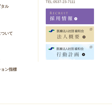
TEL:
0537-23-7111
ピタル
について
と
ション指標