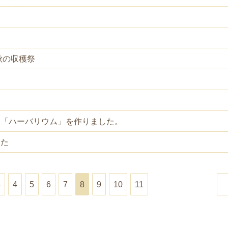
秋の収穫祭
て「ハーバリウム」を作りました。
した
3
4
5
6
7
8
9
10
11