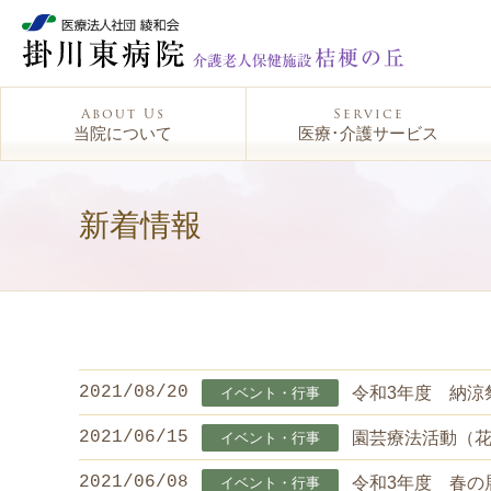
本文へジャンプ
About Us
Service
当院について
医療･介護サービス
新着情報
2021/08/20
令和3年度 納涼
イベント・行事
2021/06/15
園芸療法活動（
イベント・行事
2021/06/08
令和3年度 春の
イベント・行事